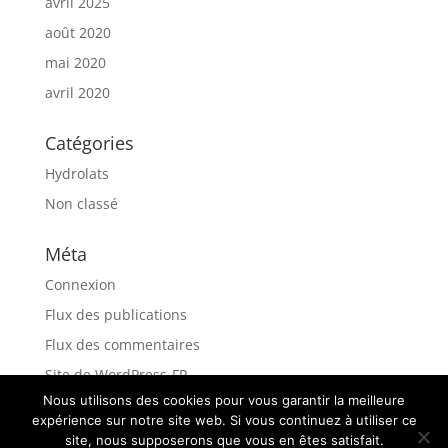
avril 2025
août 2020
mai 2020
avril 2020
Catégories
Hydrolats
Non classé
Méta
Connexion
Flux des publications
Flux des commentaires
Site de WordPress-FR
Nous utilisons des cookies pour vous garantir la meilleure
expérience sur notre site web. Si vous continuez à utiliser ce
site, nous supposerons que vous en êtes satisfait.