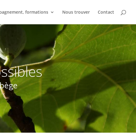
agnement, formations
Nous trouver
Contact
ssibles
abège