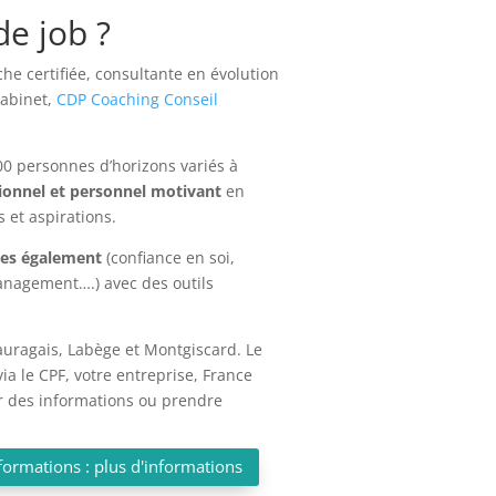
de job ?
ache certifiée, consultante en évolution
cabinet,
CDP Coaching Conseil
00 personnes d’horizons variés à
sionnel et personnel motivant
en
 et aspirations.
ues également
(confiance en soi,
anagement….) avec des outils
auragais, Labège et Montgiscard. Le
ia le CPF, votre entreprise, France
r des informations ou prendre
formations : plus d'informations