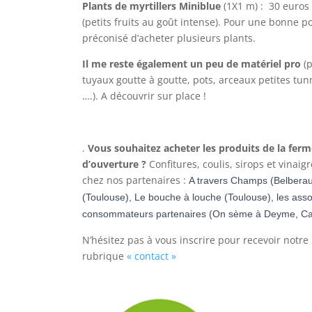
Plants de myrtillers Miniblue
(1X1 m) : 30 euros
(petits fruits au goût intense). Pour une bonne pol
préconisé d’acheter plusieurs plants.
Il me reste également un peu de matériel pro
(p
tuyaux goutte à goutte, pots, arceaux petites tunne
….). A découvrir sur place !
.
Vous souhaitez acheter les produits de la fer
d’ouverture ?
Confitures, coulis, sirops et vinaig
chez nos partenaires :
A travers Champs (Belberau
(Toulouse), Le bouche à louche (Toulouse), les asso
consommateurs partenaires (On sème à Deyme, C
N’hésitez pas à vous inscrire pour recevoir notre 
rubrique
« contact »