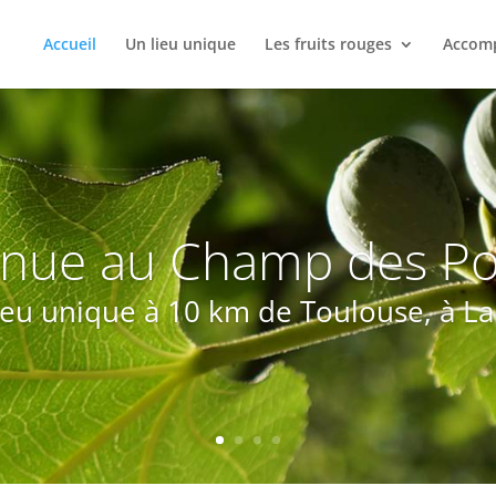
Accueil
Un lieu unique
Les fruits rouges
Accomp
nue au Champ des Po
ieu unique à 10 km de Toulouse, à L