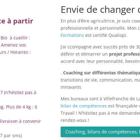
Envie de changer 
e à partir
En plus d’être agricultrice, je suis co
professionnelle et personnelle. Mon 
Formations
est certifié Qualiopi.
Bio à cueillir :
s. Amenez vos
J’ai ccompagné avec succès près de 3
ours / Horaires :
définir et démarrer un
projet profes
accord avec leur personnalité, besoins
.
Coaching sur différentes thématiq
transitions de vie, communication, m
innovants
 (n’hésitez pas à
Mes bureaux sont à Villefranche de L
bilan de compétences
est finançable v
kg. Plus de 4 kg : 6
Travail ! N’hésitez pas à me demande
rendez-vous !
livraison à convenir
Coaching, bilans de compétences, 
57 par sms)