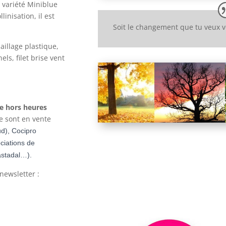
 variété Miniblue
linisation, il est
Soit le changement que tu veux 
aillage plastique,
ls, filet brise vent
me hors heures
re sont en vente
d), Cocipro
ciations de
astadal…).
newsletter :