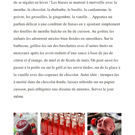
de se régaler en hiver ! Les fraises se marient à merveille avec la
menthe, le chocolat, la rhubarbe, le basilic, la cardamome, le
poivre, les groseilles, le gingembre, la vanille… Apportez un
parfum délicat à une confiture de fraises en y ajoutant simplement
des feuilles de menthe fraîche en fin de cuisson. Au goûter, les
enfants les adoreront mixées bien froides en smoothies. Sur le
barbecue, grillez-les sur des brochettes avec d’autres fruits en
morceaux après les avoir enduits d’une sauce à base de jus de
citron et d’orange, de miel et de fécule de maïs. On peut aussi les
passer à la poêle ou sur le grill et les servir tièdes, sur de la glace à
la vanille avec des copeaux de chocolat. Autre idée : trempez-les
à moitié dans du chocolat fondu, laissez refroidir sur un papier
cuisson, puis réfrigérez une dizaine de minutes. Servez le jour
même.